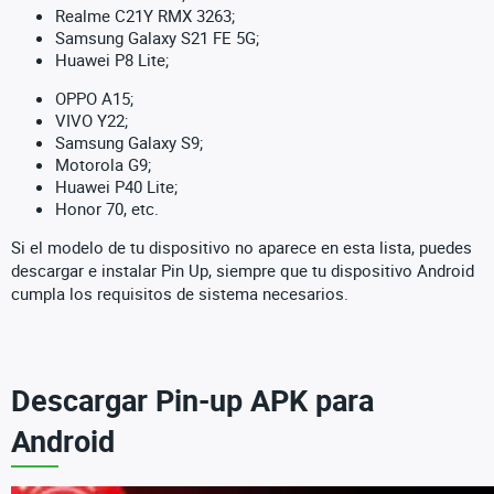
Realme C21Y RMX 3263;
Samsung Galaxy S21 FE 5G;
Huawei P8 Lite;
OPPO A15;
VIVO Y22;
Samsung Galaxy S9;
Motorola G9;
Huawei P40 Lite;
Honor 70, etc.
Si el modelo de tu dispositivo no aparece en esta lista, puedes
descargar e instalar Pin Up, siempre que tu dispositivo Android
cumpla los requisitos de sistema necesarios.
Descargar Pin-up APK para
Android