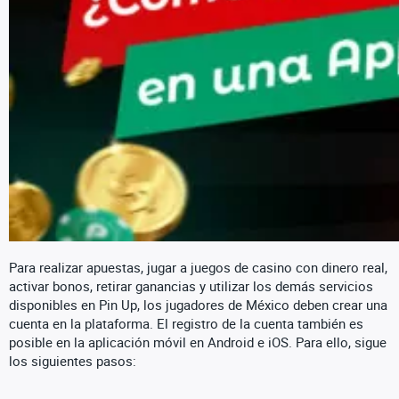
Para realizar apuestas, jugar a juegos de casino con dinero real,
activar bonos, retirar ganancias y utilizar los demás servicios
disponibles en Pin Up, los jugadores de México deben crear una
cuenta en la plataforma. El registro de la cuenta también es
posible en la aplicación móvil en Android e iOS. Para ello, sigue
los siguientes pasos: