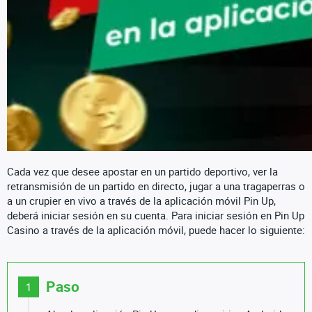
Cada vez que desee apostar en un partido deportivo, ver la
retransmisión de un partido en directo, jugar a una tragaperras o
a un crupier en vivo a través de la aplicación móvil Pin Up,
deberá iniciar sesión en su cuenta. Para iniciar sesión en Pin Up
Casino a través de la aplicación móvil, puede hacer lo siguiente:
Paso
1