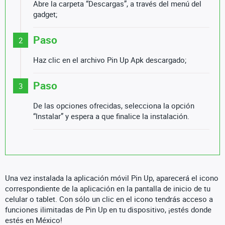
Abre la carpeta “Descargas”, a través del menú del
gadget;
Paso
2
Haz clic en el archivo Pin Up Apk descargado;
Paso
3
De las opciones ofrecidas, selecciona la opción
“Instalar” y espera a que finalice la instalación.
Una vez instalada la aplicación móvil Pin Up, aparecerá el icono
correspondiente de la aplicación en la pantalla de inicio de tu
celular o tablet. Con sólo un clic en el icono tendrás acceso a
funciones ilimitadas de Pin Up en tu dispositivo, ¡estés donde
estés en México!