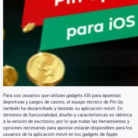
Para sus usuarios que utilizan gadgets iOS para apuestas
deportivas y juegos de casino, el equipo técnico de Pin Up
también ha desarrollado y lanzado su aplicación móvil. En
términos de funcionalidad, diseño y características es idéntica
a la versión de escritorio, por lo que todas las herramientas y
opciones necesarias para apostar estarán disponibles para los
usuarios de la aplicación móvil en los gadgets de Apple.