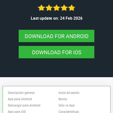
Last update on: 24 Feb 2026
DOWNLOAD FOR ANDROID
DOWNLOAD FOR IOS
Descripción general
Inicio de sesión
App para Android
Bonos
Descargar para Android
Sitio vs App
App para iOS
Características