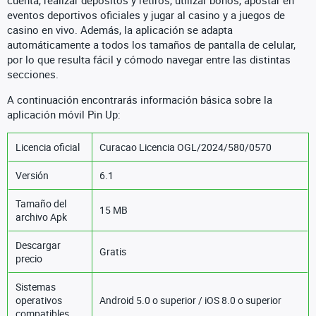
cuenta, realizar depósitos y retiros, utilizar bonos, apostar en
eventos deportivos oficiales y jugar al casino y a juegos de
casino en vivo. Además, la aplicación se adapta
automáticamente a todos los tamaños de pantalla de celular,
por lo que resulta fácil y cómodo navegar entre las distintas
secciones.
A continuación encontrarás información básica sobre la
aplicación móvil Pin Up:
Licencia oficial
Curacao Licencia OGL/2024/580/0570
Versión
6.1
Tamaño del
15 MB
archivo Apk
Descargar
Gratis
precio
Sistemas
operativos
Android 5.0 o superior / iOS 8.0 o superior
compatibles