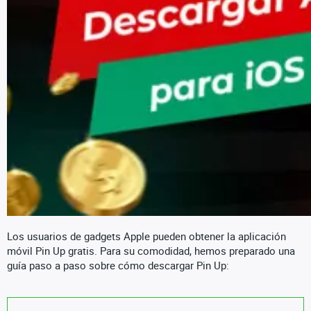
Los usuarios de gadgets Apple pueden obtener la aplicación
móvil Pin Up gratis. Para su comodidad, hemos preparado una
guía paso a paso sobre cómo descargar Pin Up: