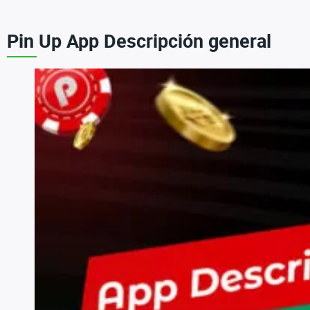
Pin Up App Descripción general