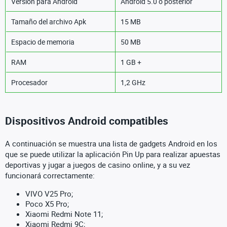
Versión para Android
Android 5.0 o posterior
Tamaño del archivo Apk
15 MB
Espacio de memoria
50 MB
RAM
1 GB +
Procesador
1,2 GHz
Dispositivos Android compatibles
A continuación se muestra una lista de gadgets Android en los
que se puede utilizar la aplicación Pin Up para realizar apuestas
deportivas y jugar a juegos de casino online, y a su vez
funcionará correctamente:
VIVO V25 Pro;
Poco X5 Pro;
Xiaomi Redmi Note 11;
Xiaomi Redmi 9C;