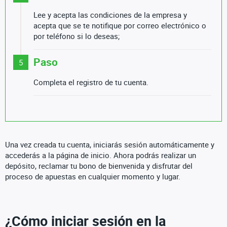
Lee y acepta las condiciones de la empresa y
acepta que se te notifique por correo electrónico o
por teléfono si lo deseas;
Paso
5
Completa el registro de tu cuenta.
Una vez creada tu cuenta, iniciarás sesión automáticamente y
accederás a la página de inicio. Ahora podrás realizar un
depósito, reclamar tu bono de bienvenida y disfrutar del
proceso de apuestas en cualquier momento y lugar.
¿Cómo iniciar sesión en la