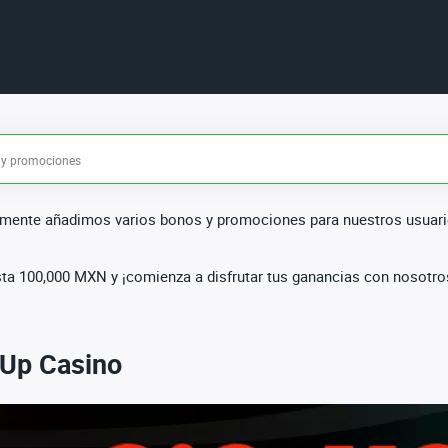
 y promociones
ntemente añadimos varios bonos y promociones para nuestros usuar
sta 100,000 MXN y ¡comienza a disfrutar tus ganancias con nosotro
 Up Casino