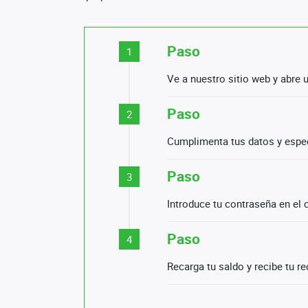
Paso
1
Ve a nuestro sitio web y abre 
Paso
2
Cumplimenta tus datos y espec
Paso
3
Introduce tu contraseña en el
Paso
4
Recarga tu saldo y recibe tu 