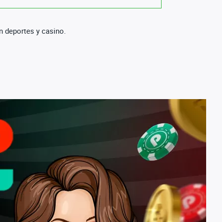
n deportes y casino.