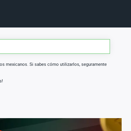
ios mexicanos. Si sabes cómo utilizarlos, seguramente
s!