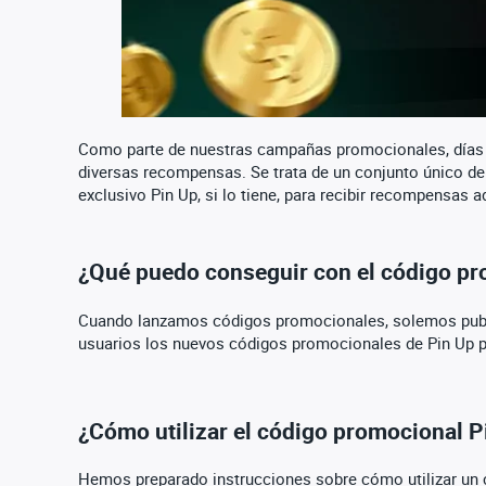
Como parte de nuestras campañas promocionales, días f
diversas recompensas. Se trata de un conjunto único de 
exclusivo Pin Up, si lo tiene, para recibir recompensas a
¿Qué puedo conseguir con el código p
Cuando lanzamos códigos promocionales, solemos publica
usuarios los nuevos códigos promocionales de Pin Up p
¿Cómo utilizar el código promocional 
Hemos preparado instrucciones sobre cómo utilizar un c