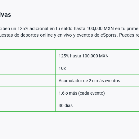
ivas
ciben un 125% adicional en tu saldo hasta 100,000 MXN en tu prime
uestas de deportes online y en vivo y eventos de eSports. Puedes re
125% hasta 100,000 MXN
10x
Acumulador de 2 o más eventos
1,6 o más (cada evento)
30 días